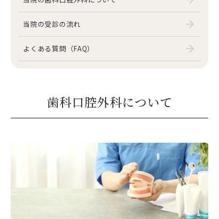
14:30-18:30
当院の受診の流れ
診療時間
午前9:30-13:00/午後14:30-18:30
よくある質問（FAQ）
休診日
日曜祝日
〒184-0004
東京都小金井市本町5丁目9-6
歯科口腔外科について
JR武蔵小金井駅から徒歩2分
GoogleMapを見る
アクセス詳細