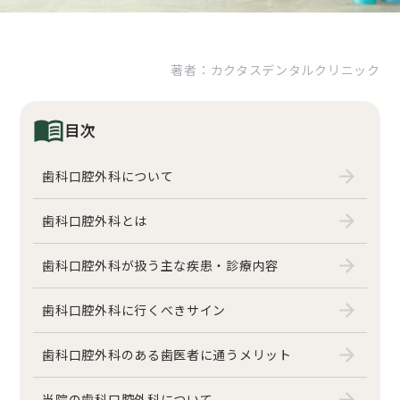
虫歯治療
歯周病治療
著者：カクタスデンタルクリニック
入れ歯治療
セラミック治療
目次
ホワイトニング
歯科口腔外科について
CONTACT
ご予約お問い合わせ
歯科口腔外科とは
042-316-3977
歯科口腔外科が扱う主な疾患・診療内容
24時間受付WEB予約
歯科口腔外科に行くべきサイン
歯科口腔外科のある歯医者に通うメリット
診療時間
月
火
水
木
金
土
日
9:30-13:00
当院の歯科口腔外科について