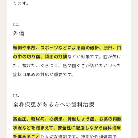
ります。
12.
外傷
転倒や事故、スポーツなどによる歯の破折、脱臼、口
の中の切り傷、顔面の打撲
などが対象です。歯が欠け
た、抜けた、ぐらつく、唇や歯ぐきが切れたといった
症状は早めの対応が重要です。
13.
全身疾患がある方への歯科治療
高血圧、糖尿病、心疾患、骨粗しょう症、お薬の内服
状況などを踏まえて、安全性に配慮しながら歯科治療
を進めること
も大切な役割です。抜歯や外科処置で