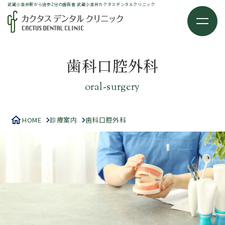
武蔵小金井駅から徒歩2分の歯医者 武蔵小金井カクタスデンタルクリニック
お知らせ
アクセス
IMPLANT
歯科口腔外科
インプラント治療について
抜歯と診断された方へ
oral-surgery
インプラントが出来ないと言われた方へ
インプラントのリカバリー/再治療
HOME
診療案内
歯科口腔外科
オールオン4
インプラントとブリッジの比較
インプラントのメリット・デメリット
インプラント治療の流れ
安心のインプラント治療
メインテナンス
TREATMENT