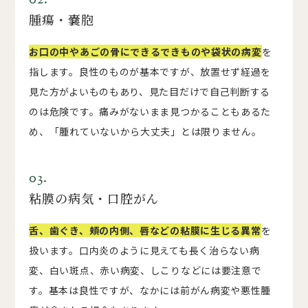
02.
腫瘍・嚢胞
お口の中やあごの骨にできるできものや袋状の病変
を
指します。良性のものが基本ですが、放置せず経過を
見た方がよいものもあり、見た目だけで自己判断する
のは危険です。痛みがないまま見つかることもあるた
め、「腫れていないから大丈夫」とは限りません。
03.
粘膜の病気・口腔がん
舌、歯ぐき、頬の内側、唇などの粘膜に生じる異常
を
扱います。口内炎のように見えても長く治らない病
変、白い斑点、赤い病変、しこりなどには要注意で
す。基本は良性ですが、なかには前がん病変や悪性腫